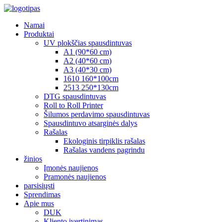
Namai
Produktai
UV plokščias spausdintuvas
A1 (90*60 cm)
A2 (40*60 cm)
A3 (40*30 cm)
1610 160*100cm
2513 250*130cm
DTG spausdintuvas
Roll to Roll Printer
Šilumos perdavimo spausdintuvas
Spausdintuvo atsarginės dalys
Rašalas
Ekologinis tirpiklis rašalas
Rašalas vandens pagrindu
žinios
Įmonės naujienos
Pramonės naujienos
parsisiųsti
Sprendimas
Apie mus
DUK
Kliento įvertinimas