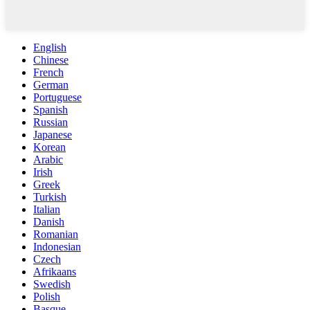
English
Chinese
French
German
Portuguese
Spanish
Russian
Japanese
Korean
Arabic
Irish
Greek
Turkish
Italian
Danish
Romanian
Indonesian
Czech
Afrikaans
Swedish
Polish
Basque