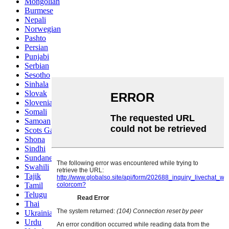
Mongolian
Burmese
Nepali
Norwegian
Pashto
Persian
Punjabi
Serbian
Sesotho
Sinhala
Slovak
Slovenian
Somali
Samoan
Scots Gaelic
Shona
Sindhi
Sundanese
Swahili
Tajik
Tamil
Telugu
Thai
Ukrainian
Urdu