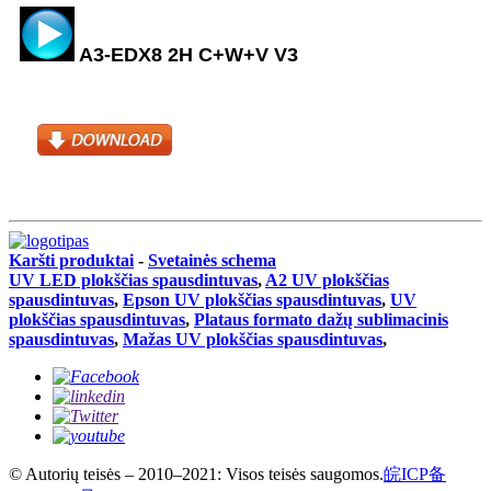
A3-EDX8 2H C+W+V V3
Karšti produktai
-
Svetainės schema
UV LED plokščias spausdintuvas
,
A2 UV plokščias
spausdintuvas
,
Epson UV plokščias spausdintuvas
,
UV
plokščias spausdintuvas
,
Plataus formato dažų sublimacinis
spausdintuvas
,
Mažas UV plokščias spausdintuvas
,
© Autorių teisės – 2010–2021: Visos teisės saugomos.
皖ICP备