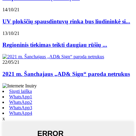
14/10/21
UV plokščių spausdintuvų rinka bus liudininkė si...
13/10/21
Regioninis tiekimas teikti daugiau rūšių ...
22/05/21
2021 m. Šanchajaus „AD& Sign“ paroda netrukus
Siųsti laišką
WhatsApp1
WhatsApp2
WhatsApp3
WhatsApp4
x