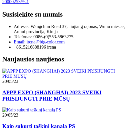
20000253号-1
Susisiekite su mumis
Adresas: Wangchun Road 37, Jiujiang rajonas, Wuhu miestas,
Anhui provincija, Kinija
Telefonas: 0086-(0)553-5863275
Email: irena@big-color.com
+8615216888196 irena
Naujausios naujienos
20/05/23
APPP EXPO (SHANGHAI) 2023 SVEIKI
PRISIJUNGTI PRIE MŪSŲ
20/05/23
Kaip sukurti taškinį kanalą PS